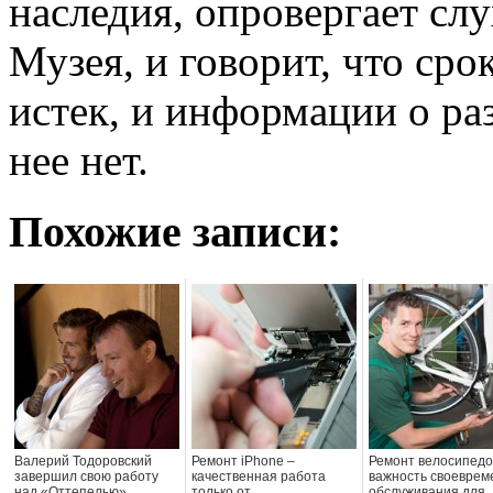
наследия, опровергает слу
Музея, и говорит, что ср
истек, и информации о ра
нее нет.
Похожие записи:
Валерий Тодоровский
Ремонт iPhone –
Ремонт велосипедо
завершил свою работу
качественная работа
важность своеврем
над «Оттепелью»
только от
обслуживания для