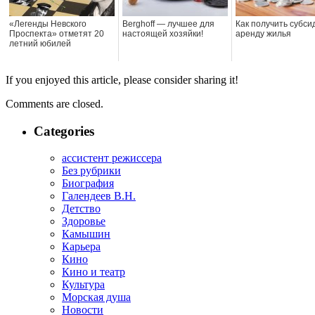
«Легенды Невского
Berghoff — лучшее для
Как получить субси
Проспекта» отметят 20
настоящей хозяйки!
аренду жилья
летний юбилей
If you enjoyed this article, please consider sharing it!
Comments are closed.
Categories
ассистент режиссера
Без рубрики
Биография
Галендеев В.Н.
Детство
Здоровье
Камышин
Карьера
Кино
Кино и театр
Культура
Морская душа
Новости