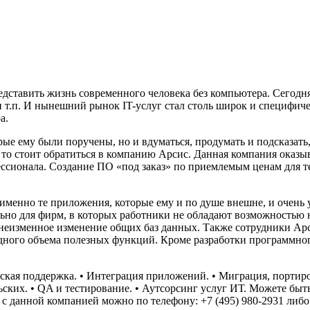
дставить жизнь современного человека без компьютера. Сегодня
 т.п. И нынешний рынок IT-услуг стал столь широк и специфичен,
а.
ые ему были поручены, но и вдуматься, продумать и подсказать,
то стоит обратиться в компанию Арсис. Данная компания оказыва
ессионала. Создание ПО «под заказ» по приемлемым ценам для т
ь именно те приложения, которые ему и по душе внешне, и очен
льно для фирм, в которых работники не обладают возможностью 
 неизменное изменение общих баз данных. Также сотрудники Арс
дного объема полезных функций. Кроме разработки программног
еская поддержка. • Интеграция приложений. • Миграция, порти
ких. • QA и тестирование. • Аутсорсинг услуг ИТ. Можете быть
с данной компанией можно по телефону: +7 (495) 980-2931 либо 