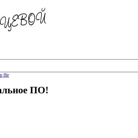
 flir
альное ПО!