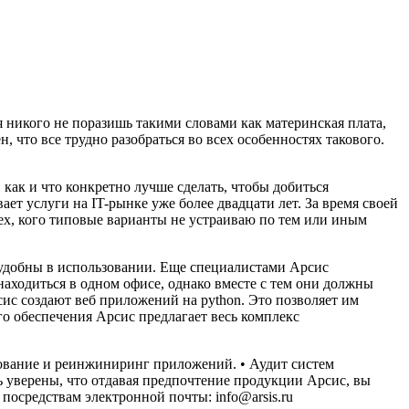
 никого не поразишь такими словами как материнская плата,
 что все трудно разобраться во всех особенностях такового.
 как и что конкретно лучше сделать, чтобы добиться
ет услуги на IT-рынке уже более двадцати лет. За время своей
ех, кого типовые варианты не устраиваю по тем или иным
ь удобны в использовании. Еще специалистами Арсис
находиться в одном офисе, однако вместе с тем они должны
ис создают веб приложений на python. Это позволяет им
о обеспечения Арсис предлагает весь комплекс
рование и реинжиниринг приложений. • Аудит систем
 уверены, что отдавая предпочтение продукции Арсис, вы
посредствам электронной почты: info@arsis.ru