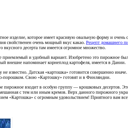
ное изделие, которое имеет красивую овальную форму и очень 
лия свойственен очень мощный вкус какао.
Рецепт домашнего п
го вкусного десерта там имеется огромное множество.
 приемлемый и удобный вариант. Изобретено это пирожное было
рый внешне напоминает корнеплод картофеля, имеется в Дании.
 не известно. Датская «картошка» готовится совершенно иначе. 
ао-порошком. Свою «Картошку» готовят и в Финляндии.
е пирожное входит в особую группу — крошковых десертов. Это 
смешанная с тем или иным кремов. Верх данного пирожного укр
нием «Картошка» с огромным удовольствием! Приятного вам все