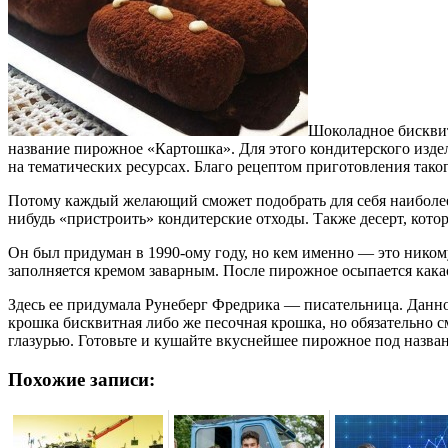
Шоколадное бисквит
название пирожное «Картошка». Для этого кондитерского изде
на тематических ресурсах. Благо рецептом приготовления тако
Потому каждый желающий сможет подобрать для себя наиболее
нибудь «пристроить» кондитерские отходы. Также десерт, кото
Он был придуман в 1990-ому году, но кем именно — это никому
заполняется кремом заварным. После пирожное осыпается как
Здесь ее придумала Рунеберг Фредрика — писательница. Данно
крошка бисквитная либо же песочная крошка, но обязательно 
глазурью. Готовьте и кушайте вкуснейшее пирожное под назва
Похожие записи: