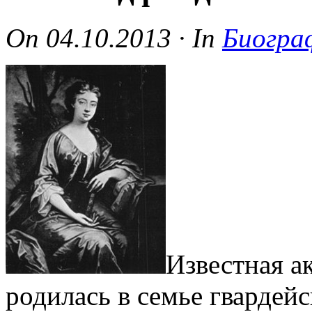
On
04.10.2013
·
In
Биогра
Известная а
родилась в семье гвардей