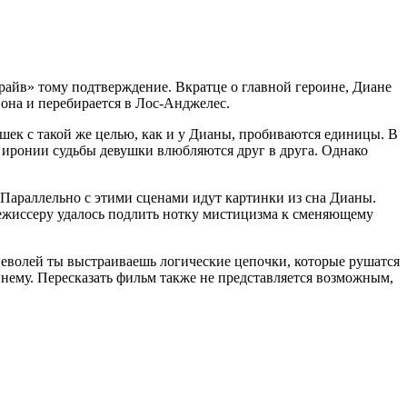
айв» тому подтверждение. Вкратце о главной героине, Диане
она и перебирается в Лос-Анджелес.
шек с такой же целью, как и у Дианы, пробиваются единицы. В
о иронии судьбы девушки влюбляются друг в друга. Однако
. Параллельно с этими сценами идут картинки из сна Дианы.
ежиссеру удалось подлить нотку мистицизма к сменяющему
й неволей ты выстраиваешь логические цепочки, которые рушатся
 нему. Пересказать фильм также не представляется возможным,