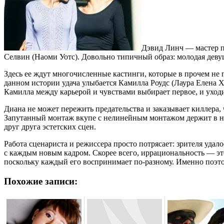
Дэвид Линч — мастер п
Селвин (Наоми Уотс). Довольно типичный образ: молодая девуш
Здесь ее ждут многочисленные кастинги, которые в прочем не
данном истории удача улыбается Камилла Роудс (Лаура Елена Х
Камилла между карьерой и чувствами выбирает первое, и уходи
Диана не может пережить предательства и заказывает киллера,
Запутанный монтаж вкупе с нелинейным монтажом держит в на
друг друга эстетских сцен.
Работа сценариста и режиссера просто потрясает: зрителя удал
с каждым новым кадром. Скорее всего, иррациональность — это
поскольку каждый его воспринимает по-разному. Именно поэтом
Похожие записи: