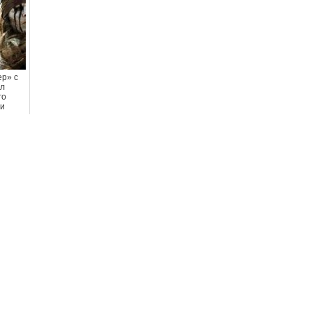
р» с
ал
го
ли