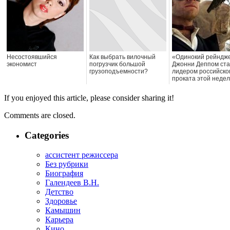
Несостоявшийся
Как выбрать вилочный
«Одинокий рейндже
экономист
погрузчик большой
Джонни Деппом ст
грузоподъемности?
лидером российско
проката этой неде
If you enjoyed this article, please consider sharing it!
Comments are closed.
Categories
ассистент режиссера
Без рубрики
Биография
Галендеев В.Н.
Детство
Здоровье
Камышин
Карьера
Кино