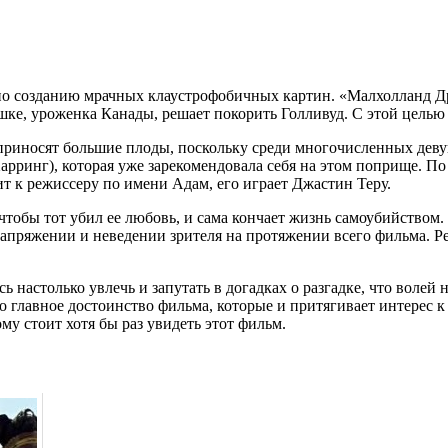
о созданию мрачных клаустрофобичных картин. «Малхолланд Др
ке, уроженка Канады, решает покорить Голливуд. С этой целью 
 приносят большие плоды, поскольку среди многочисленных деву
арринг), которая уже зарекомендовала себя на этом поприще. П
т к режиссеру по имени Адам, его играет Джастин Теру.
 чтобы тот убил ее любовь, и сама кончает жизнь самоубийством
пряжении и неведении зрителя на протяжении всего фильма. Р
ось настолько увлечь и запутать в догадках о разгадке, что воле
 главное достоинство фильма, которые и притягивает интерес к
у стоит хотя бы раз увидеть этот фильм.