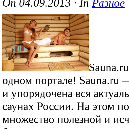
On
04.09.2013
·
In
Разное
Sauna.r
одном портале! Sauna.ru —
и упорядочена вся актуал
саунах России. На этом п
множество полезной и и