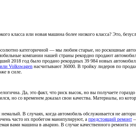
ого класса или новая машина более низкого класса? Это, безусл
абсолютно категоричной — мы любим старые, но роскошные авто
томобильные компании нашей страны рекордно продают автомобил
дший 2018 год было продано рекордных 39 984 новых автомобиля
или Volkswagen
насчитывают 36000. В тройку лидеров по прода
же в силе.
елогична. Да, это факт, что риск высок, но вы получаете гораз
лся, но со временем доказал свои качества. Материалы, из кото
 немалый. В случаях, когда автомобиль обслуживается не автор
очень часто их пробегом манипулируют, а
предстоящий ремонт
—
таемая вами машина в аварию. В случае качественного ремонта э