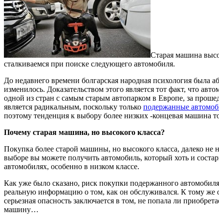
Старая машина высок
сталкиваемся при поиске следующего автомобиля.
До недавнего времени болгарская народная психология была 
изменилось. Доказательством этого является тот факт, что ав
одной из стран с самым старым автопарком в Европе, за проше
является радикальным, поскольку только
подержанные автомоб
поэтому тенденция к выбору более низких -концевая машина то
Почему старая машина, но высокого класса?
Покупка более старой машины, но высокого класса, далеко не н
выборе вы можете получить автомобиль, который хоть и состари
автомобилях, особенно в низком классе.
Как уже было сказано, риск покупки подержанного автомобиля
реальную информацию о том, как он обслуживался. К тому же 
серьезная опасность заключается в том, не попала ли приобре
машину…