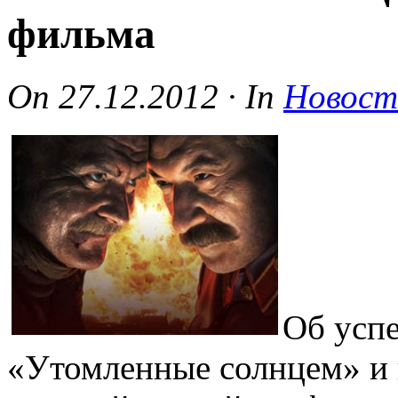
фильма
On
27.12.2012
·
In
Новост
Об успе
«Утомленные солнцем» и г