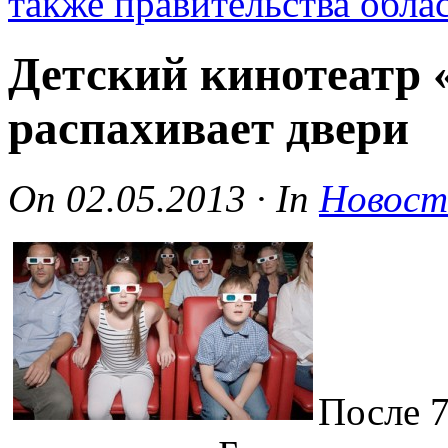
также правительства обла
Детский кинотеатр 
распахивает двери
On
02.05.2013
·
In
Новост
После 7