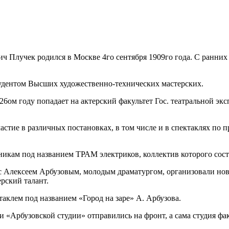
ч Плучек родился в Москве 4го сентября 1909го года. С ранних 
удентом Высших художественно-технических мастерских.
26ом году попадает на актерский факультет Гос. театральной эк
стие в различных постановках, в том числе и в спектаклях по 
никам под названием ТРАМ электриков, коллектив которого сост
 с Алексеем Арбузовым, молодым драматургом, организовали но
рский талант.
ктаклем под названием «Город на заре» А. Арбузова.
и «Арбузовской студии» отправились на фронт, а сама студия фа