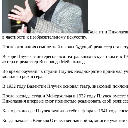
Валентин Николаеви
в частности к изобразительному искусству.
После окончания семилетней школы будущий режиссер стал ст
Вскоре Плучек заинтересовался театральным искусством и в 19
актера и режиссер Всеволода Мейерхольда.
Во время обучения в студии Плучек неоднократно принимал уча
молодого режиссера.
В 1932 году Валентин Плучек основал театр, знакомый поклон
После распада студии Мейерхольда в 1932 году Плучек вместе
Николаевич впервые смог полностью реализовать свой режиссе
Как о режиссере Плучек заявил о себе в феврале 1941 года спе
Когда началась Великая Отечественная война, многие участник