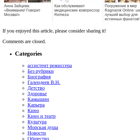
Анна Зайцева:
Как обслуживают
Погружение в мир
«Внимание! Говорит
медицинские компрессор
Ragnarok Online: u
Москва!»
Remeza
лучший выбор для
истинных фанатов!
If you enjoyed this article, please consider sharing it!
Comments are closed.
Categories
ассистент режиссера
Без рубрики
Биография
Галендеев В.Н.
Детство
Здоровье
Камышин
Карьера
Кино
Кино и театр
Культура
Морская душа
Новости
Общество