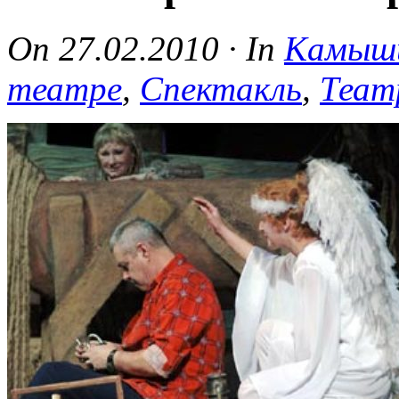
On
27.02.2010
·
In
Камыш
театре
,
Спектакль
,
Теат