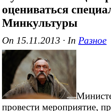
оцениваться специа
Минкультуры
On
15.11.2013
·
In
Разное
Министе
провести мероприятие, п