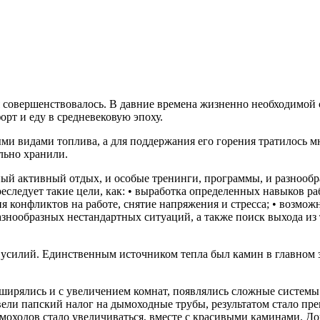
 совершенствовалось. В давние времена жизненно необходимой 
рт и еду в средневековую эпоху.
ми видами топлива, а для поддержания его горения тратилось мн
льно хранили.
ный активный отдых, и особые тренинги, программы, и разнооб
ледует такие цели, как: • выработка определенных навыков рабо
 конфликтов на работе, снятие напряжения и стресса; • возможн
азнообразных нестандартных ситуаций, а также поиск выхода из
о усилий. Единственным источником тепла был камин в главном з
ширялись и с увеличением комнат, появлялись сложные систем
вели папский налог на дымоходные трубы, результатом стало пре
ымоходов стало увеличиваться, вместе с красивыми каминами. 