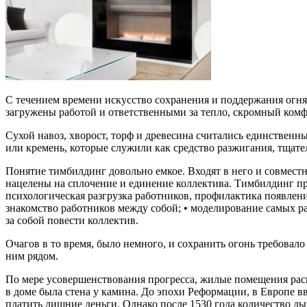
С течением времени искусство сохранения и поддержания огня
загружены работой и ответственными за тепло, скромный комфо
Сухой навоз, хворост, торф и древесина считались единственны
или кремень, которые служили как средство разжигания, тщате
Понятие тимбилдинг довольно емкое. Входят в него и совмест
нацелены на сплочение и единение коллектива. Тимбилдинг прес
психологическая разгрузка работников, профилактика появления
знакомство работников между собой; • моделирование самых р
за собой повести коллектив.
Очагов в то время, было немного, и сохранить огонь требовал
ним рядом.
По мере усовершенствования прогресса, жилые помещения рас
в доме была стена у камина. До эпохи Реформации, в Европе в
платить лишние деньги. Однако после 1530 года количество д