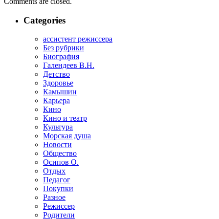
Comments are closed.
Categories
ассистент режиссера
Без рубрики
Биография
Галендеев В.Н.
Детство
Здоровье
Камышин
Карьера
Кино
Кино и театр
Культура
Морская душа
Новости
Общество
Осипов О.
Отдых
Педагог
Покупки
Разное
Режиссер
Родители