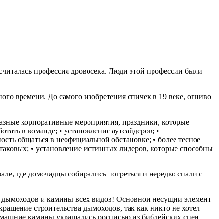
считалась профессия дровосека. Люди этой профессии были
ого времени. До самого изобретения спичек в 19 веке, огниво
разные корпоративные мероприятия, праздники, которые
тать в команде; • установление аутсайдеров; •
ость общаться в неофициальной обстановке; • более тесное
 таковых; • установление истинных лидеров, которые способны
але, где домочадцы собирались погреться и нередко спали с
ы дымоходов и камины всех видов! Основной несущий элемент
кращение строительства дымоходов, так как никто не хотел
Домашние камины украшались росписью из библейских сцен,