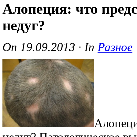
Алопеция: что предс
недуг?
On
19.09.2013
·
In
Разное
Алопеци
недуг? Патологическое в