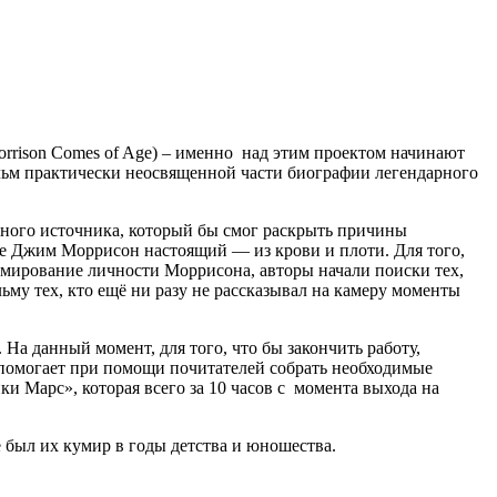
orrison Comes of Age) – именно над этим проектом начинают
м практически неосвященной части биографии легендарного
дного источника, который бы смог раскрыть причины
 же Джим Моррисон настоящий — из крови и плоти. Для того,
ормирование личности Моррисона, авторы начали поиски тех,
ьму тех, кто ещё ни разу не рассказывал на камеру моменты
На данный момент, для того, что бы закончить работу,
й помогает при помощи почитателей собрать необходимые
и Марс», которая всего за 10 часов с момента выхода на
е был их кумир в годы детства и юношества.