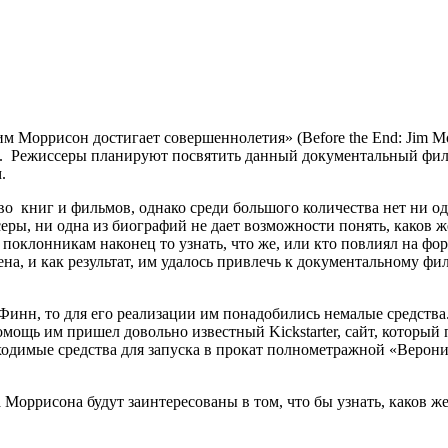
м Моррисон достигает совершеннолетия» (Before the End: Jim M
 Режиссеры планируют посвятить данный документальный филь
.
о книг и фильмов, однако среди большого количества нет ни о
серы, ни одна из биографий не дает возможности понять, каков
 поклонникам наконец то узнать, что же, или кто повлиял на ф
а, и как результат, им удалось привлечь к документальному фил
нн, то для его реализации им понадобились немалые средства. 
омощь им пришел довольно известный Kickstarter, сайт, которы
одимые средства для запуска в прокат полнометражной «Вероник
 Моррисона будут заинтересованы в том, что бы узнать, каков ж