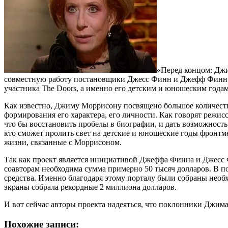
«Перед концом: Джи
совместную работу постановщики Джесс Финн и Джефф Финн.
участника The Doors, а именно его детским и юношеским годам
Как известно, Джиму Моррисону посвящено большое количеств
формирования его характера, его личности. Как говорят режис
что бы восстановить пробелы в биографии, и дать возможность
кто сможет пролить свет на детские и юношеские годы фронтмен
жизни, связанные с Моррисоном.
Так как проект является инициативой Джеффа Финна и Джесс Фи
соавторам необходима сумма примерно 50 тысяч долларов. В п
средства. Именно благодаря этому порталу были собраны необх
экраны собрала рекордные 2 миллиона долларов.
И вот сейчас авторы проекта надеяться, что поклонники Джима
Похожие записи: