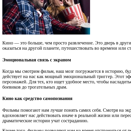
Кино — это больше, чем просто развлечение. Это дверь в друг
оказаться на другой планете, путешествовать во времени или 
Эмоциональная связь с экраном
Когда мы смотрим фильм, наш мозг погружается в историю, буд
действует на нас как мощный эмоциональный триггер. Этот эф
персонажей. Для тех, кто ищет удобное место, чтобы наслад
боевиков до трогательных драм.
Кино как средство самопознания
Фильмы помогают нам лучше понять самих себя. Смотря на экр
вдохновляет нас действовать иначе в реальной жизни или пер
драматические истории учат состраданию.
Кроме того, фильмы позволяют нам на время отстраниться от р