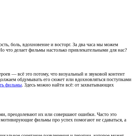
сть, боль, вдохновение и восторг. За два часа мы можем
 Но что делает фильмы настолько привлекательными для нас?
ероев — всё это потому, что визуальный и звуковой контент
одолжаем обдумывать его сюжет или вдохновляться поступками
ть фильмы
. Здесь можно найти всё: от захватывающих
ями, преодолевают их или совершают ошибки. Часто это
, мотивирующие фильмы про успех помогают не сдаваться, а
никальное сочетание развлечения и терапии, которое может