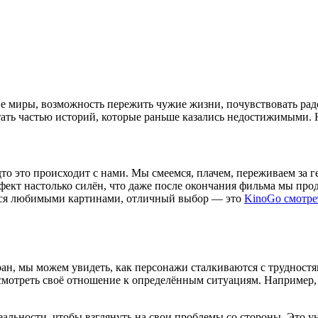
ие миры, возможность пережить чужие жизни, почувствовать радо
стать частью историй, которые раньше казались недостижимыми.
то это происходит с нами. Мы смеемся, плачем, переживаем за г
фект настолько силён, что даже после окончания фильма мы пр
иться любимыми картинами, отличный выбор — это
KinoGo смотре
ан, мы можем увидеть, как персонажи сталкиваются с трудност
есмотреть своё отношение к определённым ситуациям. Например
еальности, чтобы взглянуть на свои проблемы со стороны. Это у