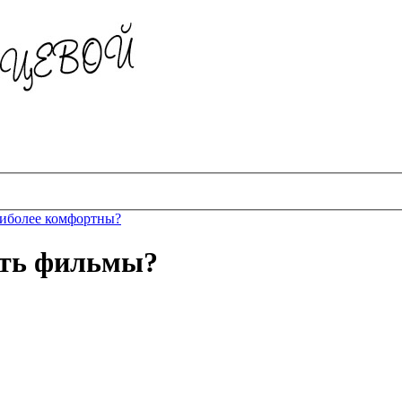
аиболее комфортны?
еть фильмы?