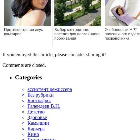
Противостояние двух
Выбор коттеджного
Особенности МРТ
вампиров
поселка для постоянного
поясничного отдел
проживания
позвоночника
If you enjoyed this article, please consider sharing it!
Comments are closed.
Categories
ассистент режиссера
Без рубрики
Биография
Галендеев В.Н.
Детство
Здоровье
Камышин
Карьера
Кино
Кино и театр