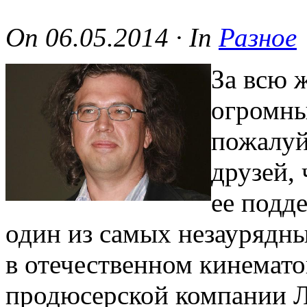
On
06.05.2014
·
In
Разное
За всю 
огромны
пожалуй
друзей, 
ее подд
один из самых незаурядн
в отечественном кинемато
продюсерской компании Л