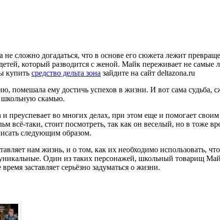
 не сложно догадаться, что в основе его сюжета лежит превращ
тей, который разводится с женой. Майк переживает не самые лу
бы купить
средство дельта зона
зайдите на сайт deltazona.ru
нию, помешала ему достичь успехов в жизни. И вот сама судьба,
а школьную скамью.
 и преуспевает во многих делах, при этом еще и помогает своим
м всё-таки, стоит посмотреть, так как он веселый, но в тоже в
писать следующим образом.
тавляет нам жизнь, и о том, как их необходимо использовать, ч
 уникальные. Один из таких персонажей, школьный товарищ Май
 время заставляет серьёзно задуматься о жизни.