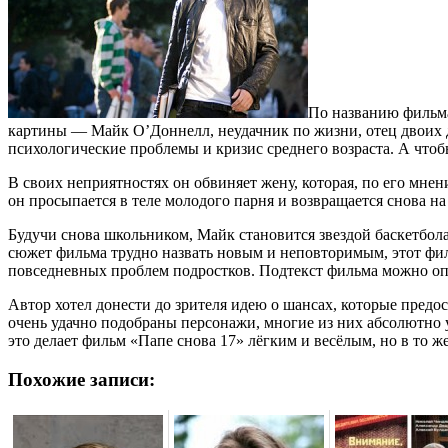
По названию фильма
картины — Майк О’Доннелл, неудачник по жизни, отец двоих де
психологические проблемы и кризис среднего возраста. А что
В своих неприятностях он обвиняет жену, которая, по его мне
он просыпается в теле молодого парня и возвращается снова н
Будучи снова школьником, Майк становится звездой баскетбола
сюжет фильма трудно назвать новым и неповторимым, этот филь
повседневных проблем подростков. Подтекст фильма можно о
Автор хотел донести до зрителя идею о шансах, которые предос
очень удачно подобраны персонажи, многие из них абсолютно
это делает фильм «Папе снова 17» лёгким и весёлым, но в то же
Похожие записи: