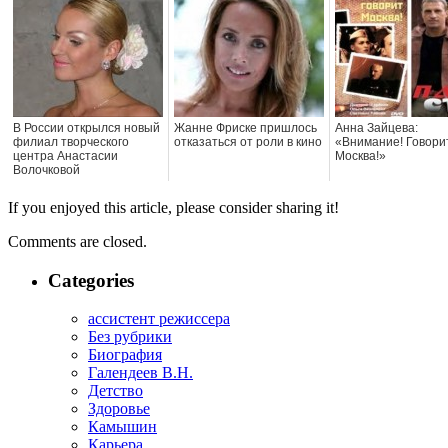
В России открылся новый
Жанне Фриске пришлось
Анна Зайцева:
филиал творческого
отказаться от роли в кино
«Внимание! Говори
центра Анастасии
Москва!»
Волочковой
If you enjoyed this article, please consider sharing it!
Comments are closed.
Categories
ассистент режиссера
Без рубрики
Биография
Галендеев В.Н.
Детство
Здоровье
Камышин
Карьера