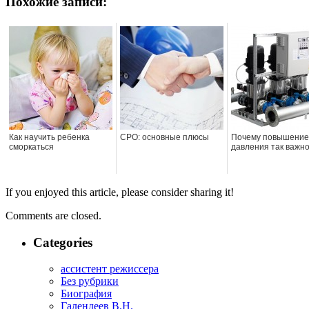
Похожие записи:
Как научить ребенка
СРО: основные плюсы
Почему повышение
сморкаться
давления так важн
If you enjoyed this article, please consider sharing it!
Comments are closed.
Categories
ассистент режиссера
Без рубрики
Биография
Галендеев В.Н.