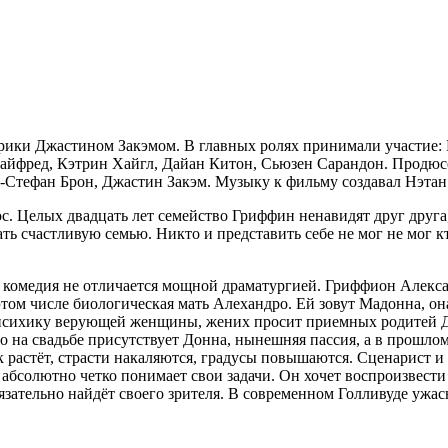
ики Джастином Закэмом. В главных ролях принимали участие: Г
 Сайфред, Кэтрин Хайгл, Дайан Китон, Сьюзен Сарандон. Продю
-Стефан Брон, Джастин Закэм. Музыку к фильму создавал Нэтан
аос. Целых двадцать лет семейство Гриффин ненавидят друг друг
ть счастливую семью. Никто и представить себе не мог не мог 
 комедия не отличается мощной драматургией. Гриффион Алекса
том числе биологическая мать Алехандро. Ей зовут Мадонна, он
ь психику верующей женщины, жених просит приемных родитей Д
то на свадьбе присутствует Донна, нынешняя пассия, а в прошл
ск растёт, страсти накаляются, градусы повышаются. Сценарист 
абсолютно четко понимает свои задачи. Он хочет воспроизвест
бязательно найдёт своего зрителя. В современном Голливуде ужа