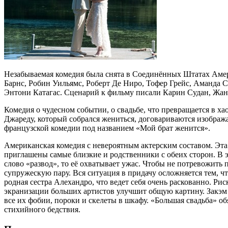
Незабываемая комедия была снята в Соединённых Штатах Амер
Барнс, Робин Уильямс, Роберт Де Ниро, Тофер Грейс, Аманда
Энтони Катагас. Сценарий к фильму писали Карин Судан, Жан
Комедия о чудесном событии, о свадьбе, что превращается в х
Джареду, который собрался жениться, договариваются изобража
французской комедии под названием «Мой брат женится».
Американская комедия с невероятным актерским составом. Эта
приглашены самые близкие и родственники с обеих сторон. В э
слово «развод», то её охватывает ужас. Чтобы не потревожит
супружескую пару. Вся ситуация в придачу осложняется тем, ч
родная сестра Алехандро, что ведет себя очень раскованно. Ри
экранизации больших артистов улучшит общую картину. Закэм 
все их фобии, пороки и скелеты в шкафу. «Большая свадьба» о
стихийного бедствия.