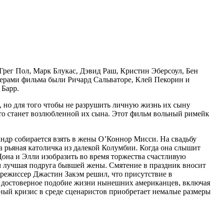
рег Пол, Марк Блукас, Дэвид Раш, Кристин Эберсоул, Бен
серами фильма были Ричард Сальваторе, Клей Пекорин и
 Барр.
а, но для того чтобы не разрушить личную жизнь их сыну
кто станет возлюбленной их сына. Этот фильм вольный римейк
ндр собирается взять в жены О’Коннор Мисси. На свадьбу
а рьяная католичка из далекой Колумбии. Когда она слышит
она и Элли изобразить во время торжества счастливую
ом лучшая подруга бывшей жены. Смятение в праздник вносит
и режиссер Джастин Закэм решил, что присутствие в
и достоверное подобие жизни нынешних американцев, включая
сный кризис в среде сценаристов приобретает немалые размеры