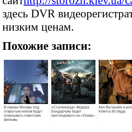
сайт
http://storozh.kiev.ua/
здесь DVR видеорегистра
низким ценам.
Похожие записи:
В парках Москвы под
«Сталинград» Федора
Кен Ватанабе в ро
открытым небом будут
Бондарчука будет
Клинта Иствуда
показывать советские
претендовать на «Оскар»
фильмы