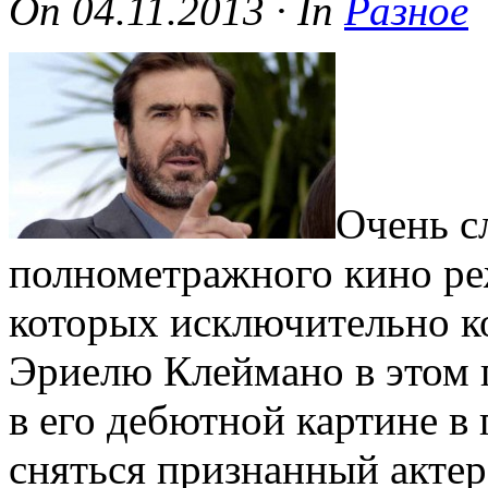
On
04.11.2013
·
In
Разное
Очень с
полнометражного кино ре
которых исключительно к
Эриелю Клеймано в этом п
в его дебютной картине в 
сняться признанный акте