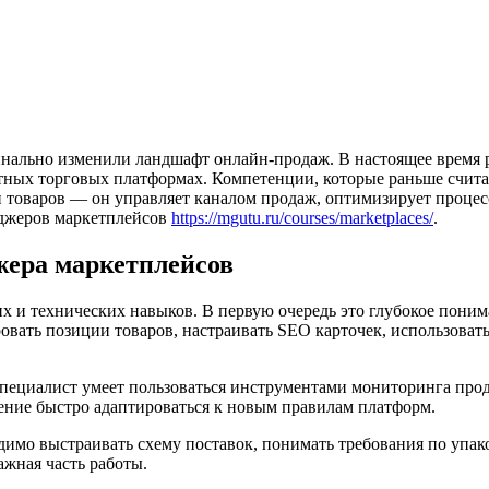
инально изменили ландшафт онлайн-продаж. В настоящее время р
тных торговых платформах. Компетенции, которые раньше счита
 товаров — он управляет каналом продаж, оптимизирует процес
еджеров маркетплейсов
https://mgutu.ru/courses/marketplaces/
.
жера маркетплейсов
и технических навыков. В первую очередь это глубокое понима
овать позиции товаров, настраивать SEO карточек, использоват
ециалист умеет пользоваться инструментами мониторинга прода
умение быстро адаптироваться к новым правилам платформ.
димо выстраивать схему поставок, понимать требования по упако
ажная часть работы.