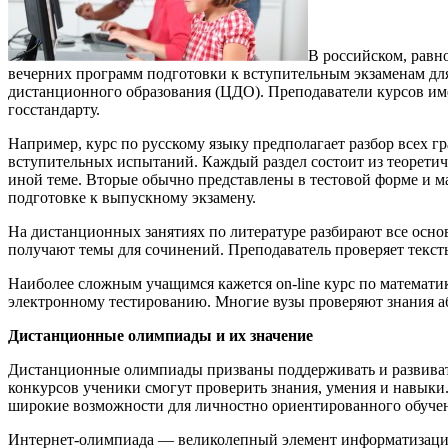
В российском, равн
вечерних программ подготовки к вступительным экзаменам для
дистанционного образования (ЦДО). Преподаватели курсов им
госстандарту.
Например, курс по русскому языку предполагает разбор всех 
вступительных испытаний. Каждый раздел состоит из теоретич
иной теме. Вторые обычно представлены в тестовой форме и 
подготовке к выпускному экзамену.
На дистанционных занятиях по литературе разбирают все осно
получают темы для сочинений. Преподаватель проверяет текст
Наиболее сложным учащимся кажется on-line курс по математи
электронному тестированию. Многие вузы проверяют знания аб
Дистанционные олимпиады и их значение
Дистанционные олимпиады призваны поддерживать и развивать
конкурсов ученики смогут проверить знания, умения и навыки
широкие возможности для личностно ориентированного обучен
Интернет-олимпиада — великолепный элемент информатизации.