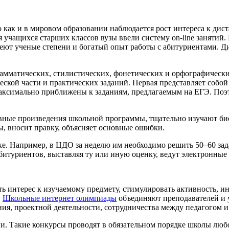
о как и в мировом образовании наблюдается рост интереса к ди
 учащихся старших классов вузы ввели систему on-line занятий
еют ученые степени и богатый опыт работы с абитуриентами. 
грамматических, стилистических, фонетических и орфографичес
еской части и практических заданий. Первая представляет собо
максимально приближены к заданиям, предлагаемым на ЕГЭ. По
вные произведения школьной программы, тщательно изучают био
ы, вносит правку, объясняет основные ошибки.
ке. Например, в ЦДО за неделю им необходимо решить 50–60 зад
итуриентов, выставляя ту или иную оценку, ведут электронные 
 интерес к изучаемому предмету, стимулировать активность, и
.
Школьные интернет олимпиады
объединяют преподавателей и у
ия, проектной деятельности, сотрудничества между педагогом 
 Такие конкурсы проводят в обязательном порядке школы любо