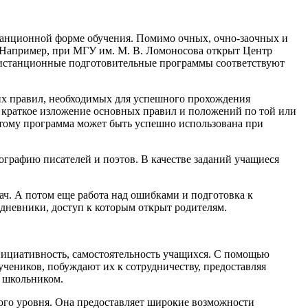
станционной форме обучения. Помимо очных, очно-заочных и
. Например, при МГУ им. М. В. Ломоносова открыт Центр
Дистанционные подготовительные программы соответствуют
ких правил, необходимых для успешного прохождения
й краткое изложение основных правил и положений по той или
этому программа может быть успешно использована при
графию писателей и поэтов. В качестве заданий учащиеся
ач. А потом еще работа над ошибками и подготовка к
дневники, доступ к которым открыт родителям.
нициативность, самостоятельность учащихся. С помощью
чеников, побуждают их к сотрудничеству, предоставляя
и школьником.
го уровня. Она предоставляет широкие возможности