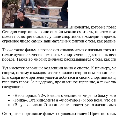
Киноленты, которые повес
Сегодня спортивные кино онлайн можно смотреть, причем в хо
может посмотреть самые лучшие спортивные комедии и драмы, а
огромное число самых занимательных фактов о том, как развив
Также такие фильмы позволяют ознакомиться с жизнью того или
самые лучшие качества именитых спортсменов, достигших весь
победе. Также во многих фильмах рассказывается о том, как с
Тут имеются огромные коллекции кино о спорте. К примеру, мо
спорта, потому о каждом из этих видов создано немало киноле
Благодаря ним зрителю удается добиться и своих спортивных ц
главного героя. За выдержку, проявленное терпение, а также 
следующие:
«Неоспоримый 2». Бывшего чемпиона мира по боксу, кот
«Гонка». Эта кинолента а «Формуле-1» и обо всем, что с н
«В лучах славы». Эта кинолента повествует о жизни сам
Смотрите спортивные фильмы с удовольствием! Приятного вам