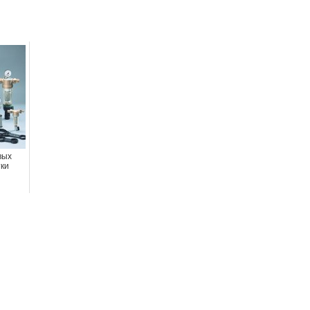
вых
тки