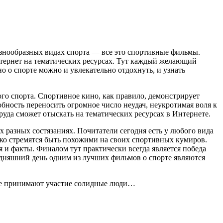
азнообразных видах спорта — все это спортивные фильмы.
нтернет на тематических ресурсах. Тут каждый желающий
о о спорте можно и увлекательно отдохнуть, и узнать
го спорта. Спортивное кино, как правило, демонстрирует
ность переносить огромное число неудач, неукротимая воля к
руда сможет отыскать на тематических ресурсах в Интернете.
 разных состязаниях. Почитатели сегодня есть у любого вида
дко стремятся быть похожими на своих спортивных кумиров.
 и факты. Финалом тут практически всегда является победа
годняшний день одним из лучших фильмов о спорте являются
где принимают участие солидные люди…