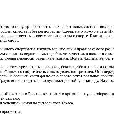
твуют о популярных спортсменах, спортивных состязаниях, а р
рошем качестве и без регистрации. Сделать это можно в сети И
 также известные советские киноленты о спорте. Благодаря кин
ался спорт.
 иного спортсмена, изучить все нюансы и правила самого разно
ма солидных вершин. Так подобными качествами является способ
портсмены переносят различные травмы. Все эти фильмы вы без т
жно посмотреть фильмы о хоккее, боксе, футболе и прочих самых
нт. Фильмы о спорте очень сильно увлекают зрителей. Они нере
елей. В большей части фильмов о спорте лежат реальные события
твёрдую волю, спортсмен заслуживает достойную награду. На се
орый оказался в России, втягивают в криминальную разборку, 
ей связано.
ой успешной команды футболистов Техаса.
 просмотра!