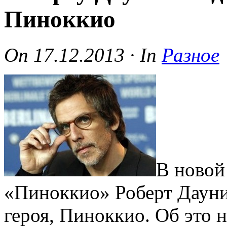
Пиноккио
On
17.12.2013
·
In
Разное
В новой
«Пиноккио» Роберт Дауни
героя, Пиноккио. Об это 