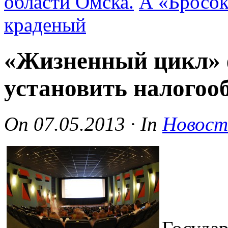
области Омска.
А «Бросок
краденый
«Жизненный цикл» 
установить налогоо
On
07.05.2013
·
In
Новост